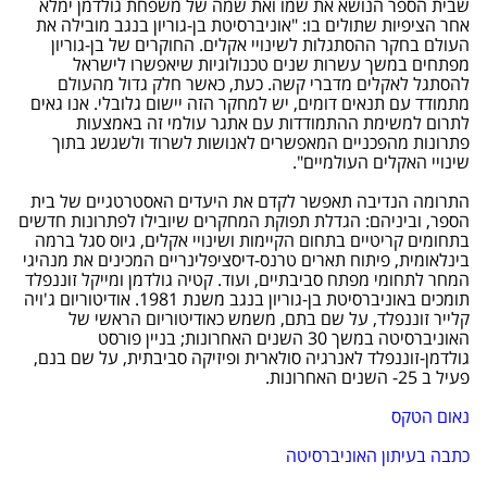
שבית הספר הנושא את שמו ואת שמה של משפחת גולדמן ימלא
אחר הציפיות שתולים בו: "אוניברסיטת בן-גוריון בנגב מובילה את
העולם בחקר ההסתגלות לשינויי אקלים. החוקרים של בן-גוריון
מפתחים במשך עשרות שנים טכנולוגיות שיאפשרו לישראל
להסתגל לאקלים מדברי קשה. כעת, כאשר חלק גדול מהעולם
מתמודד עם תנאים דומים, יש למחקר הזה יישום גלובלי. אנו גאים
לתרום למשימת ההתמודדות עם אתגר עולמי זה באמצעות
פתרונות מהפכניים המאפשרים לאנושות לשרוד ולשגשג בתוך
שינויי האקלים העולמיים".
התרומה הנדיבה תאפשר לקדם את היעדים האסטרטגיים של בית
הספר, וביניהם: הגדלת תפוקת המחקרים שיובילו לפתרונות חדשים
בתחומים קריטיים בתחום הקיימות ושינויי אקלים, גיוס סגל ברמה
בינלאומית, פיתוח תארים טרנס-דיסציפלינריים המכינים את מנהיגי
המחר לתחומי מפתח סביבתיים, ועוד. קטיה גולדמן ומייקל זוננפלד
תומכים באוניברסיטת בן-גוריון בנגב משנת 1981. אודיטוריום ג'ויה
קלייר זוננפלד, על שם בתם, משמש כאודיטוריום הראשי של
האוניברסיטה במשך 30 השנים האחרונות; בניין פורסט
גולדמן-זוננפלד לאנרגיה סולארית ופיזיקה סביבתית, על שם בנם,
פעיל ב 25- השנים האחרונות.
נאום הטקס
כתבה בעיתון האוניברסיטה