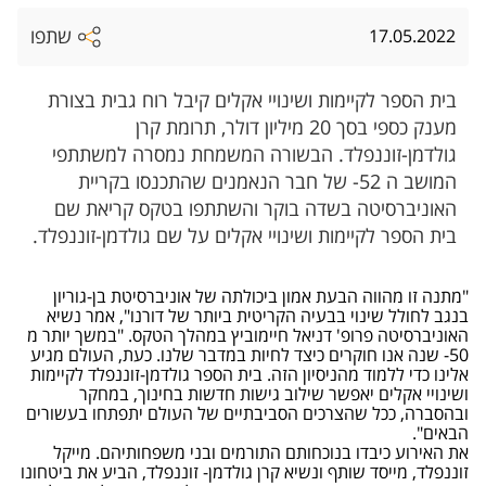
שתפו
17.05.2022
בית הספר לקיימות ושינויי אקלים קיבל רוח גבית בצורת
מענק כספי בסך 20 מיליון דולר, תרומת קרן
גולדמן-זוננפלד. הבשורה המשמחת נמסרה למשתתפי
המושב ה 52- של חבר הנאמנים שהתכנסו בקריית
האוניברסיטה בשדה בוקר והשתתפו בטקס קריאת שם
בית הספר לקיימות ושינויי אקלים על שם גולדמן-זוננפלד.
"מתנה זו מהווה הבעת אמון ביכולתה של אוניברסיטת בן-גוריון
בנגב לחולל שינוי בבעיה הקריטית ביותר של דורנו", אמר נשיא
האוניברסיטה פרופ' דניאל חיימוביץ במהלך הטקס. "במשך יותר מ
50- שנה אנו חוקרים כיצד לחיות במדבר שלנו. כעת, העולם מגיע
אלינו כדי ללמוד מהניסיון הזה. בית הספר גולדמן-זוננפלד לקיימות
ושינויי אקלים יאפשר שילוב גישות חדשות בחינוך, במחקר
ובהסברה, ככל שהצרכים הסביבתיים של העולם יתפתחו בעשורים
הבאים".
את האירוע כיבדו בנוכחותם התורמים ובני משפחותיהם. מייקל
זוננפלד, מייסד שותף ונשיא קרן גולדמן- זוננפלד, הביע את ביטחונו