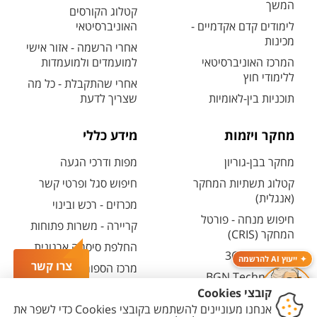
המשך
קטלוג הקורסים
לימודים קדם אקדמיים -
האוניברסיטאי
מכינות
אחרי הרשמה - אזור אישי
המרכז האוניברסיטאי
למועמדים ולמועמדות
ללימודי חוץ
אחרי שהתקבלת - כל מה
תוכניות בין-לאומיות
שצריך לדעת
מחקר ויזמות
מידע כללי
מחקר בבן-גוריון
מפות ודרכי הגעה
קטלוג תשתיות המחקר
חיפוש סגל ופרטי קשר
(אנגלית)
מכרזים - רכש ובינוי
חיפוש מנחה - פורטל
קריירה - משרות פתוחות
המחקר (CRIS)
החלפת סיסמה ארגונית
מרכז יזמות 360
ייעוץ AI להרשמה
צרו קשר
מרכז הספורט והנופש
BGN Technology
ע"ש סילבן אדמס
Transfer
חירום
פארק ההייטק