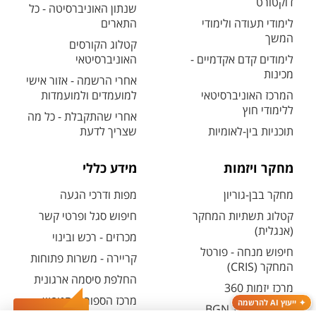
דוקטורט
שנתון האוניברסיטה - כל
לימודי תעודה ולימודי
התארים
המשך
קטלוג הקורסים
לימודים קדם אקדמיים -
האוניברסיטאי
מכינות
אחרי הרשמה - אזור אישי
המרכז האוניברסיטאי
למועמדים ולמועמדות
ללימודי חוץ
אחרי שהתקבלת - כל מה
תוכניות בין-לאומיות
שצריך לדעת
מחקר ויזמות
מידע כללי
מחקר בבן-גוריון
מפות ודרכי הגעה
קטלוג תשתיות המחקר
חיפוש סגל ופרטי קשר
(אנגלית)
מכרזים - רכש ובינוי
חיפוש מנחה - פורטל
קריירה - משרות פתוחות
המחקר (CRIS)
החלפת סיסמה ארגונית
מרכז יזמות 360
מרכז הספורט והנופש
ייעוץ AI להרשמה
BGN Technology
ע"ש סילבן אדמס