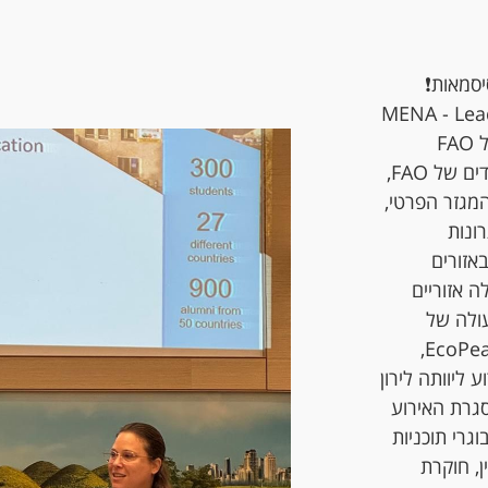
יסמאות❗
MENA - Leadin
התקיים במסגרת World Food Forum - פורום הצעירים של FAO
המתקיים זו השנה הרביעית. באירוע השתתפו : מנהלים ועובדים של FAO,
מהמגזר הפרטי,
פתרונות
אזורים
 אזוריים
עולה של
משלחת ישראל לארגוני האו"ם ברומא עם EcoPeace Middle East,
 ליוותה לירון
גרת האירוע
גרי תוכניות
שטיין, חוקרת