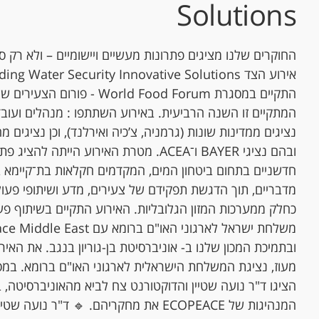
Solutions
החוקרים שלנו מציגים פתרונות מעשיים ויישומיים – ולא רק ס
אירוע הצד g Water Security Innovative Solutions
נציגים ממדינות שונות (גרמניה, צ’כיה ואירלנד), וכן נציגים 
ובהם נציגי BAYER ו־ACEA. מטרת האירוע הייתה להציג 
חדשניים בתחום ביטחון המים, המקדמים חקלאות בת־קיימא ב
מדבריים, תוך הדגשת תפקידם של צעירים, מדע ושיתופי פעולה
כחלק ממערכות המזון הגלובליות. האירוע התקיים בשיתוף פ
ובתמיכת המכון שלנו ב- אוניברסיטת בן-גוריון בנגב. את האירוע
מעוז, נציגת המשלחת הישראלית לארגוני האו"ם ברומא. במס
הציגו ד"ר נועה שטיין והדוקטורנט צח לביא מהאוניברסיטה, בו
המנהיגות של ECOPEACE את מחקריהם. 🔹 ד"ר נועה 