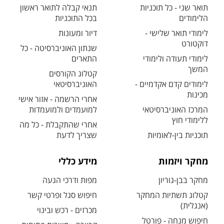
תואר שני - כל תוכניות
תנאי קבלה לתואר ראשון
הלימודים
בכל התוכניות
לימודי תואר שלישי -
דיור ומעונות
דוקטורט
שנתון האוניברסיטה - כל
לימודי תעודה ולימודי
התארים
המשך
קטלוג הקורסים
לימודים קדם אקדמיים -
האוניברסיטאי
מכינות
אחרי הרשמה - אזור אישי
המרכז האוניברסיטאי
למועמדים ולמועמדות
ללימודי חוץ
אחרי שהתקבלת - כל מה
תוכניות בין-לאומיות
שצריך לדעת
מחקר ויזמות
מידע כללי
מחקר בבן-גוריון
מפות ודרכי הגעה
קטלוג תשתיות המחקר
חיפוש סגל ופרטי קשר
(אנגלית)
מכרזים - רכש ובינוי
חיפוש מנחה - פורטל