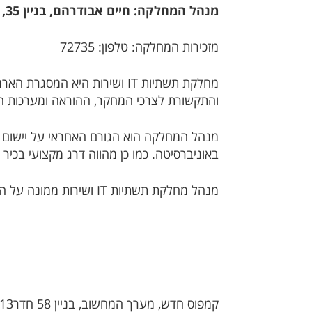
מנהל המחלקה: חיים אבודרהם, בניין 35, חדר 02. טלפון: 95200
מזכירות המחלקה: טלפון: 72735
מחלקת תשתיות IT ושירות​ היא 
והתקשורת לצרכי המחקר, ההוראה ומערכות ה
מנהל המחלקה הוא הגורם האחראי על יישום 
באוניברסיטה. כמו כן מהווה דרג מקצועי בכי
מנהל מחלקת תשתיות IT ושירות ממונה על המדורים: מחשוב אישי, תקשורת והפעלה ותמיכת מחשוב.
קמפוס חדש, מערך המחשוב, בניין 58 חדר13 טלפון 08-6461591​. מנהל המדור הוא מיכאל לובר