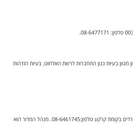
ן מגוון בעיות כגון התחברות לרשת האלחוט, בעיות הזדהות
קמפוס מרקוס, מערך המחשוב, בניין 35, במשרדים בקומת קרקע טלפון:08-6461745. מנהל המדור הוא