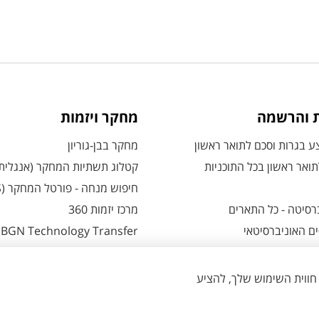
ת והרשמה
מחקר ויזמות
 בגרות וסכם לתואר ראשון
מחקר בבן-גוריון
ואר ראשון בכל התוכניות
קטלוג תשתיות המחקר (אנגלית
חיפוש מנחה - פורטל המחקר (CRIS)
רסיטה - כל התארים
מרכז יזמות 360
ם האוניברסיטאי
BGN Technology Transfer
 אזור אישי למועמדים
פארק ההייטק
משרות אקדמיות
ת - כל מה שצריך לדעת