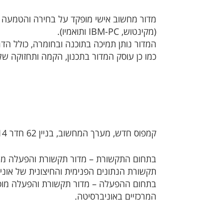
מדור מחשוב אישי מופקד על בחירה והטמעה 
(מקינטוש, IBM-PC ותואמיו).
המדור נותן תמיכה בתוכנה ובחומרה, כולל הד
כמו כן עוסק המדור בתכנון, הקמה ותחזוקה ש
קמפוס חדש, מערך המחשוב, בניין 62 חדר 14 טלפון: 08-6461159. מנהל המדור הוא עמיר כספי
בתחום התקשורת – מדור תקשורת והפעלה מופקד
תקשורת הנתונים הפנימית והחיצונית של אוניבר
בתחום ההפעלה – מדור תקשורת והפעלה מופ
המרכזיים באוניברסיטה.