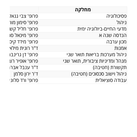
מחלקה
א
פסיכולוגיה
פרופ' צבי גנאל
ניהול
פרופ' סימון מורן סוב
מדעי החיים-ביולוגיה ימית
פרופ' חליל קשקוש
הנדסה שנה א
פרופ' מיכאל סגל
מכון ערבה
פרופ' מידד קיסינגר
אמנות
ד"ר רונית מילאנו
ניהול מערכות בריאות תואר שני
פרופ' דן גרינברג
מנהל ומדיניות ציבורית, תואר שני
פרופ' אופיר רובין
תקשורת (חטיבה)
ד"ר ענבל אברהם קלי
ניהול וישוב סכסוכים (חטיבה)
ד'ר ירון סלמן
עבודה סוציאלית
פרופ' ורד סלונים נבו