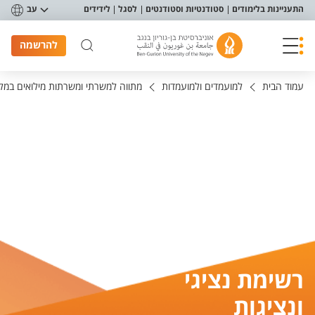
פריט נגישות
התעניינות בלימודים
סטודנטיות וסטודנטים
לסגל
לידידים
עב
להרשמה
עמוד הבית
למועמדים ולמועמדות
מתווה למשרתי ומשרתות מילואים במל
רשימת נציגי
ונציגות