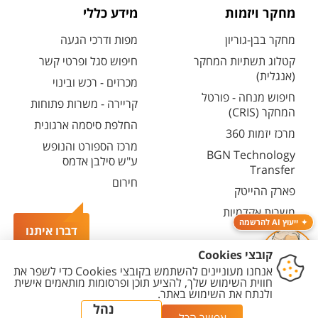
מחקר ויזמות
מידע כללי
מחקר בבן-גוריון
מפות ודרכי הגעה
קטלוג תשתיות המחקר
חיפוש סגל ופרטי קשר
(אנגלית)
מכרזים - רכש ובינוי
חיפוש מנחה - פורטל
קריירה - משרות פתוחות
המחקר (CRIS)
החלפת סיסמה ארגונית
מרכז יזמות 360
מרכז הספורט והנופש
BGN Technology
ע"ש סילבן אדמס
Transfer
חירום
פארק ההייטק
משרות אקדמיות
ייעוץ AI להרשמה
דברו איתנו
יצירת
הצהרת
מדיניות
מדיניות עריכת
הגדרת