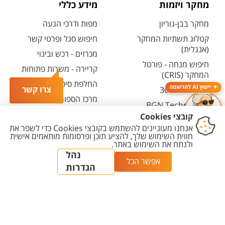
מחקר ויזמות
מידע כללי
מחקר בבן-גוריון
מפות ודרכי הגעה
קטלוג תשתיות המחקר
חיפוש סגל ופרטי קשר
(אנגלית)
מכרזים - רכש ובינוי
חיפוש מנחה - פורטל
קריירה - משרות פתוחות
המחקר (CRIS)
החלפת סיסמה ארגונית
ייעוץ AI להרשמה
צרו קשר
מרכז יזמות 360
מרכז הספורט והנופש
BGN Technology
ע"ש סילבן אדמס
Transfer
חירום
פארק ההייטק
משרות אקדמיות
יצירת
הצהרת
מדיניות
מדיניות עריכת
הגדרת