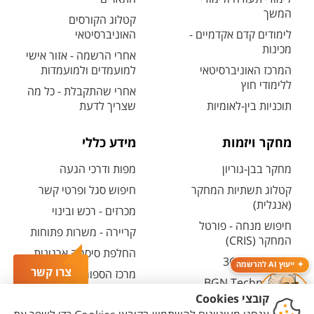
המשך
קטלוג הקורסים
לימודים קדם אקדמיים -
האוניברסיטאי
מכינות
אחרי הרשמה - אזור אישי
המרכז האוניברסיטאי
למועמדים ולמועמדות
ללימודי חוץ
אחרי שהתקבלת - כל מה
תוכניות בין-לאומיות
שצריך לדעת
מחקר ויזמות
מידע כללי
מחקר בבן-גוריון
מפות ודרכי הגעה
קטלוג תשתיות המחקר
חיפוש סגל ופרטי קשר
(אנגלית)
מכרזים - רכש ובינוי
חיפוש מנחה - פורטל
קריירה - משרות פתוחות
המחקר (CRIS)
החלפת סיסמה ארגונית
מרכז יזמות 360
ייעוץ AI להרשמה
צרו קשר
מרכז הספורט והנופש
BGN Technology
ע"ש סילבן אדמס
Transfer
חירום