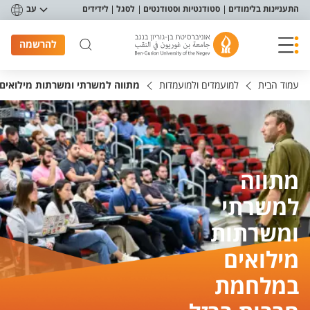
פריט נגישות
התעניינות בלימודים
סטודנטיות וסטודנטים
לסגל
לידידים
עב
להרשמה
עמוד הבית
למועמדים ולמועמדות
מתווה למשרתי ומשרתות מילואים
מתווה
למשרתי
ומשרתות
מילואים
במלחמת