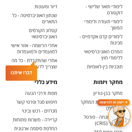
לימודי תואר שלישי -
דיור ומעונות
דוקטורט
שנתון האוניברסיטה - כל
לימודי תעודה ולימודי
התארים
המשך
קטלוג הקורסים
לימודים קדם אקדמיים -
האוניברסיטאי
מכינות
אחרי הרשמה - אזור אישי
המרכז האוניברסיטאי
למועמדים ולמועמדות
ללימודי חוץ
אחרי שהתקבלת - כל מה
תוכניות בין-לאומיות
שצריך לדעת
דברו איתנו
מחקר ויזמות
מידע כללי
מחקר בבן-גוריון
מפות ודרכי הגעה
קטלוג תשתיות המחקר
חיפוש סגל ופרטי קשר
ייעוץ AI להרשמה
(אנגלית)
מכרזים - רכש ובינוי
חיפוש מנחה - פורטל
קריירה - משרות פתוחות
המחקר (CRIS)
החלפת סיסמה ארגונית