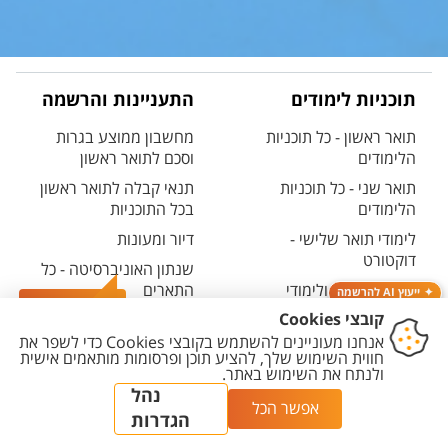
תוכניות לימודים
התעניינות והרשמה
תואר ראשון - כל תוכניות
מחשבון ממוצע בגרות
הלימודים
וסכם לתואר ראשון
תואר שני - כל תוכניות
תנאי קבלה לתואר ראשון
הלימודים
בכל התוכניות
לימודי תואר שלישי -
דיור ומעונות
דוקטורט
שנתון האוניברסיטה - כל
לימודי תעודה ולימודי
התארים
ייעוץ AI להרשמה
המשך
צרו קשר
קטלוג הקורסים
לימודים קדם אקדמיים -
האוניברסיטאי
מכינות
אחרי הרשמה - אזור אישי
המרכז האוניברסיטאי
למועמדים ולמועמדות
ללימודי חוץ
אחרי שהתקבלת - כל מה
תוכניות בין-לאומיות
שצריך לדעת