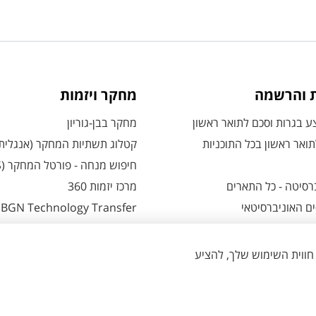
ת והרשמה
מחקר ויזמות
 בגרות וסכם לתואר ראשון
מחקר בבן-גוריון
ואר ראשון בכל התוכניות
קטלוג תשתיות המחקר (אנגלית
חיפוש מנחה - פורטל המחקר (CRIS)
רסיטה - כל התארים
מרכז יזמות 360
ם האוניברסיטאי
BGN Technology Transfer
 אזור אישי למועמדים
פארק ההייטק
משרות אקדמיות
ת - כל מה שצריך לדעת