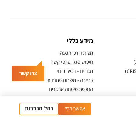
מידע כללי
מפות ודרכי הגעה
)
חיפוש סגל ופרטי קשר
מכרזים - רכש ובינוי
צרו קשר
קריירה - משרות פתוחות
החלפת סיסמה ארגונית
מרכז הספורט והנופש ע"ש סילבן אדמס
חירום