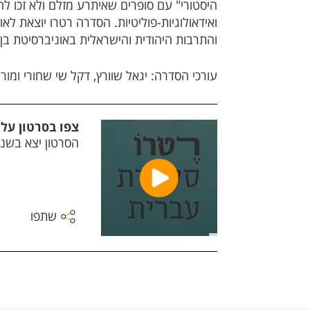
היסטורי" עם סופרים שאיתרע מזלם ולא זכו לה
ואידאולוגיות-פוליטיות. הסדרה רטרו יוצאת ל
והתרבות היהודית והישראלית באוניברסיטת בן-ג
עורכי הסדרה: יגאל שוורץ, דקל שי שחורי ומוריה
צפו בסרטון על
הסרטון יצא בשנת 2018, לרגל שנתיים להקמת 
שתפו