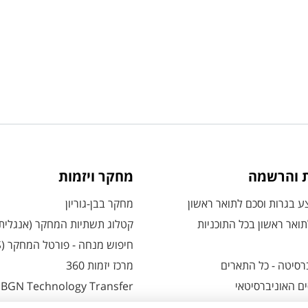
ת והרשמה
מחקר ויזמות
 בגרות וסכם לתואר ראשון
מחקר בבן-גוריון
ואר ראשון בכל התוכניות
קטלוג תשתיות המחקר (אנגלית
חיפוש מנחה - פורטל המחקר (CRIS)
רסיטה - כל התארים
מרכז יזמות 360
ם האוניברסיטאי
BGN Technology Transfer
 אזור אישי למועמדים
פארק ההייטק