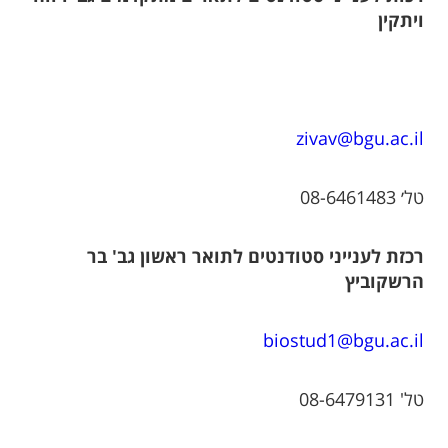
ויתקין
zivav@bgu.ac.il
טל׳ 08-6461483
רכזת לענייני סטודנטים לתואר ראשון גב' בר
הרשקוביץ
biostud1@bgu.ac.il
טל' 08-6479131​