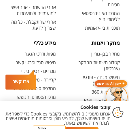
מכינות
אחרי הרשמה - אזור אישי
המרכז האוניברסיטאי
למועמדים ולמועמדות
ללימודי חוץ
אחרי שהתקבלת - כל מה
תוכניות בין-לאומיות
שצריך לדעת
מחקר ויזמות
מידע כללי
מחקר בבן-גוריון
מפות ודרכי הגעה
קטלוג תשתיות המחקר
חיפוש סגל ופרטי קשר
(אנגלית)
מכרזים - רכש ובינוי
חיפוש מנחה - פורטל
קריירה - משרות פתוחות
צרו קשר
המחקר (CRIS)
ייעוץ AI להרשמה
החלפת סיסמה ארגונית
מרכז יזמות 360
מרכז הספורט והנופש
BGN Technology
ע"ש סילבן אדמס
Transfer
חירום
פארק ההייטק
משרות אקדמיות