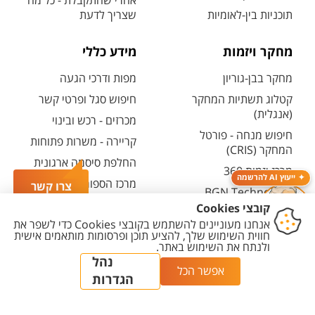
אחרי שהתקבלת - כל מה
תוכניות בין-לאומיות
שצריך לדעת
מחקר ויזמות
מידע כללי
מחקר בבן-גוריון
מפות ודרכי הגעה
קטלוג תשתיות המחקר
חיפוש סגל ופרטי קשר
(אנגלית)
מכרזים - רכש ובינוי
חיפוש מנחה - פורטל
קריירה - משרות פתוחות
המחקר (CRIS)
החלפת סיסמה ארגונית
מרכז יזמות 360
ייעוץ AI להרשמה
מרכז הספורט והנופש
צרו קשר
BGN Technology
ע"ש סילבן אדמס
Transfer
חירום
פארק ההייטק
משרות אקדמיות