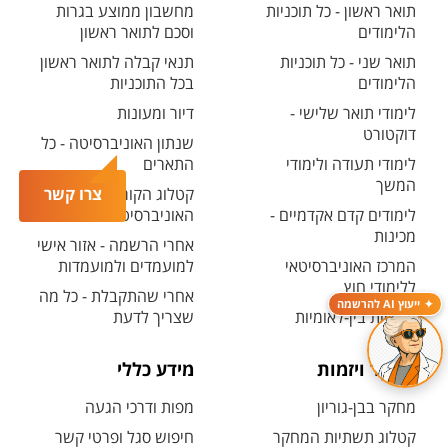
תואר ראשון - כל תוכניות
מחשבון ממוצע בגרות
הלימודים
וסכם לתואר ראשון
תואר שני - כל תוכניות
תנאי קבלה לתואר ראשון
הלימודים
בכל התוכניות
לימודי תואר שלישי -
דיור ומעונות
דוקטורט
שנתון האוניברסיטה - כל
לימודי תעודה ולימודי
התארים
המשך
קטלוג הקורסים
צרו קשר
לימודים קדם אקדמיים -
האוניברסיטאי
מכינות
אחרי הרשמה - אזור אישי
המרכז האוניברסיטאי
למועמדים ולמועמדות
ללימודי חוץ
אחרי שהתקבלת - כל מה
ייעוץ AI להרשמה
תוכניות בין-לאומיות
שצריך לדעת
מחקר ויזמות
מידע כללי
מחקר בבן-גוריון
מפות ודרכי הגעה
קטלוג תשתיות המחקר
חיפוש סגל ופרטי קשר