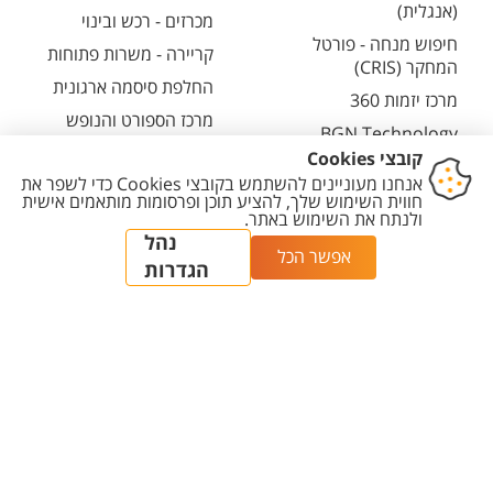
(אנגלית)
מכרזים - רכש ובינוי
חיפוש מנחה - פורטל
קריירה - משרות פתוחות
המחקר (CRIS)
החלפת סיסמה ארגונית
מרכז יזמות 360
מרכז הספורט והנופש
BGN Technology
ע"ש סילבן אדמס
Transfer
חירום
פארק ההייטק
משרות אקדמיות
יצירת
הצהרת
מדיניות
מדיניות עריכת
הגדרת
קשר
נגישות
פרטיות
תוכן
עוגיות