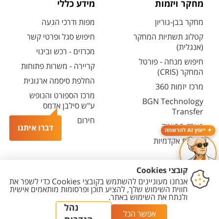
מחקר ויזמות
מידע כללי
מחקר בבן-גוריון
מפות ודרכי הגעה
קטלוג תשתיות המחקר
חיפוש סגל ופרטי קשר
(אנגלית)
מכרזים - רכש ובינוי
חיפוש מנחה - פורטל
קריירה - משרות פתוחות
המחקר (CRIS)
החלפת סיסמה ארגונית
מרכז יזמות 360
מרכז הספורט והנופש
BGN Technology
ע"ש סילבן אדמס
Transfer
חירום
פארק ההייטק
דברו איתנו
ייעוץ AI להרשמה
משרות אקדמיות
יצירת
הצהרת
מדיניות
מדיניות עריכת
הגדרת