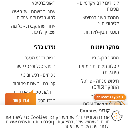
לימודים קדם אקדמיים -
האוניברסיטאי
מכינות
אחרי הרשמה - אזור אישי
המרכז האוניברסיטאי
למועמדים ולמועמדות
ללימודי חוץ
אחרי שהתקבלת - כל מה
תוכניות בין-לאומיות
שצריך לדעת
מחקר ויזמות
מידע כללי
מחקר בבן-גוריון
מפות ודרכי הגעה
קטלוג תשתיות המחקר
חיפוש סגל ופרטי קשר
(אנגלית)
מכרזים - רכש ובינוי
חיפוש מנחה - פורטל
קריירה - משרות פתוחות
המחקר (CRIS)
החלפת סיסמה ארגונית
מרכז יזמות 360
ייעוץ AI להרשמה
צרו קשר
מרכז הספורט והנופש
BGN Technology
ע"ש סילבן אדמס
Transfer
חירום
פארק ההייטק
משרות אקדמיות