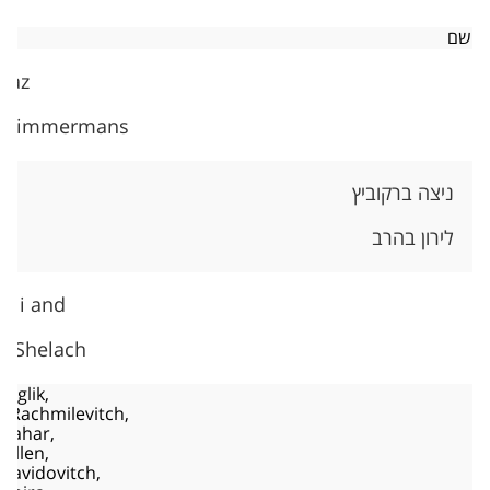
שם
 Raz
n T​immermans
ניצה ברקוביץ
לירון בהרב
ieli and
n Shelach
osglik,
 Rachmilevitch,
Shahar,
 Ellen,
Davidovitch,