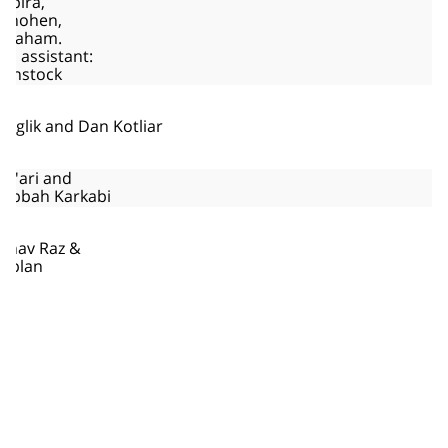
apira,
 Chohen,
Avraham.
ch assistant:
senstock
osglik and Dan Kotliar
a'ar​i and​
abbah Karkabi
​ahav Raz &
Kaplan