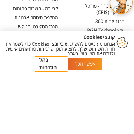
חיפוש מנחה - פורטל
קריירה - משרות פתוחות
המחקר (CRIS)
החלפת סיסמה ארגונית
מרכז יזמות 360
מרכז הספורט והנופש
BGN Technology
ע"ש סילבן אדמס
Transfer
חירום
פארק ההייטק
משרות אקדמיות
יצירת
הצהרת
מדיניות
מדיניות עריכת
הגדרת
קשר
נגישות
פרטיות
תוכן
עוגיות