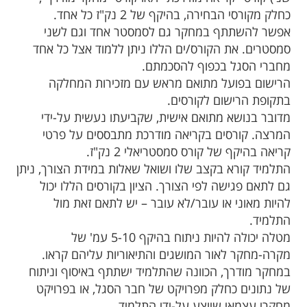
כחלק מקורסי הבחירה, בהיקף של 2 נק"ז כל אחד.
אפשר להשתתף במחקר גם לסמסטר אחד וגם לשני
סמסטרים. את הקורס/ים הללו ניתן ללמוד אצל כל אחד
מחברי הסגל בכפוף להסכמתם.
הרישום בפועל מתואם מראש עם מזכירות המחלקה
בתקופת הרישום לקורסים.
מדובר בנושא מתואם אישית, שקביעתו נעשית על-ידי
המרצה. קורסים בקריאה מודרכת מתבססים על פרטי
קריאה בהיקף של קורס סמסטריאלי 2 נק"ז.
התלמיד קורא בקצב שלו ושואל שאלות במידת הצורך, ניתן
גם לתאם פגישה לפי הצורך. הציון בקורסים הללו יכול
להיות מאוני או עובר/לא עובר – יש לתאם זאת מול
התלמיד.
מטלה יכולה להיות ניתוח בהיקף 5-10 עמ' של
מקרה-מחקר לאור המושגים והתיאוריות עליהם קראו.
במחקר מודרך, הכוונה שהתלמיד ישתתף באיסוף וניתוח
של נתונים כחלק מפרויקט של חבר הסגל, או בפרויקט
מחקרי עצמאי שיוצע על-ידי התלמיד.