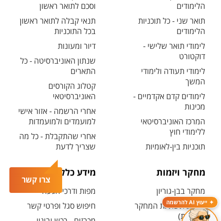
הלימודים
וסכם לתואר ראשון
תואר שני - כל תוכניות
תנאי קבלה לתואר ראשון
הלימודים
בכל התוכניות
לימודי תואר שלישי -
דיור ומעונות
דוקטורט
שנתון האוניברסיטה - כל
לימודי תעודה ולימודי
התארים
המשך
קטלוג הקורסים
לימודים קדם אקדמיים -
האוניברסיטאי
מכינות
אחרי הרשמה - אזור אישי
המרכז האוניברסיטאי
למועמדים ולמועמדות
ללימודי חוץ
אחרי שהתקבלת - כל מה
תוכניות בין-לאומיות
שצריך לדעת
מחקר ויזמות
מידע כללי
צרו קשר
מחקר בבן-גוריון
מפות ודרכי הגעה
ייעוץ AI להרשמה
קטלוג תשתיות המחקר
חיפוש סגל ופרטי קשר
(אנגלית)
מכרזים - רכש ובינוי