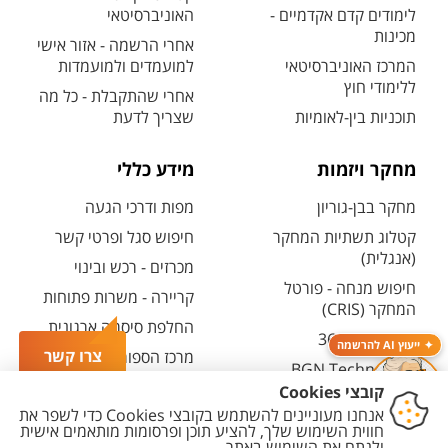
לימודים קדם אקדמיים -
האוניברסיטאי
מכינות
אחרי הרשמה - אזור אישי
המרכז האוניברסיטאי
למועמדים ולמועמדות
ללימודי חוץ
אחרי שהתקבלת - כל מה
תוכניות בין-לאומיות
שצריך לדעת
מחקר ויזמות
מידע כללי
מחקר בבן-גוריון
מפות ודרכי הגעה
קטלוג תשתיות המחקר
חיפוש סגל ופרטי קשר
(אנגלית)
מכרזים - רכש ובינוי
חיפוש מנחה - פורטל
קריירה - משרות פתוחות
המחקר (CRIS)
החלפת סיסמה ארגונית
מרכז יזמות 360
ייעוץ AI להרשמה
צרו קשר
מרכז הספורט והנופש
BGN Technology
ע"ש סילבן אדמס
Transfer
חירום
פארק ההייטק