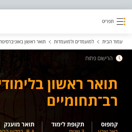
פריט נגישות
תפריט
עמוד הבית
למועמדים ולמועמדות
תואר ראשון באוניברסיטת ב
הרישום פתוח
תואר ראשון בלימודי
רב־תחומיים
קמפוס
תקופת לימוד
תואר מוענק
באר שבע
3 שנים
B.A. במדעי הרוח והחברה