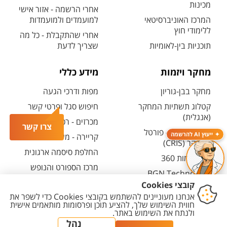
מכינות
אחרי הרשמה - אזור אישי
המרכז האוניברסיטאי
למועמדים ולמועמדות
ללימודי חוץ
אחרי שהתקבלת - כל מה
תוכניות בין-לאומיות
שצריך לדעת
מחקר ויזמות
מידע כללי
מחקר בבן-גוריון
מפות ודרכי הגעה
קטלוג תשתיות המחקר
חיפוש סגל ופרטי קשר
(אנגלית)
מכרזים - רכש ובינוי
צרו קשר
חיפוש מנחה - פורטל
ייעוץ AI להרשמה
קריירה - משרות פתוחות
המחקר (CRIS)
החלפת סיסמה ארגונית
מרכז יזמות 360
מרכז הספורט והנופש
BGN Technology
ע"ש סילבן אדמס
Transfer
חירום
פארק ההייטק
משרות אקדמיות