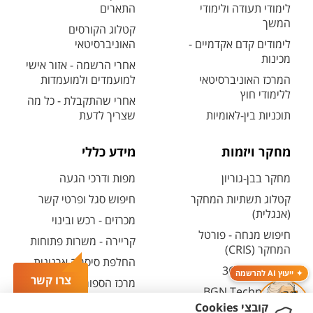
לימודי תעודה ולימודי
התארים
המשך
קטלוג הקורסים
לימודים קדם אקדמיים -
האוניברסיטאי
מכינות
אחרי הרשמה - אזור אישי
המרכז האוניברסיטאי
למועמדים ולמועמדות
ללימודי חוץ
אחרי שהתקבלת - כל מה
תוכניות בין-לאומיות
שצריך לדעת
מחקר ויזמות
מידע כללי
מחקר בבן-גוריון
מפות ודרכי הגעה
קטלוג תשתיות המחקר
חיפוש סגל ופרטי קשר
(אנגלית)
מכרזים - רכש ובינוי
חיפוש מנחה - פורטל
קריירה - משרות פתוחות
המחקר (CRIS)
החלפת סיסמה ארגונית
מרכז יזמות 360
ייעוץ AI להרשמה
צרו קשר
מרכז הספורט והנופש
BGN Technology
ע"ש סילבן אדמס
Transfer