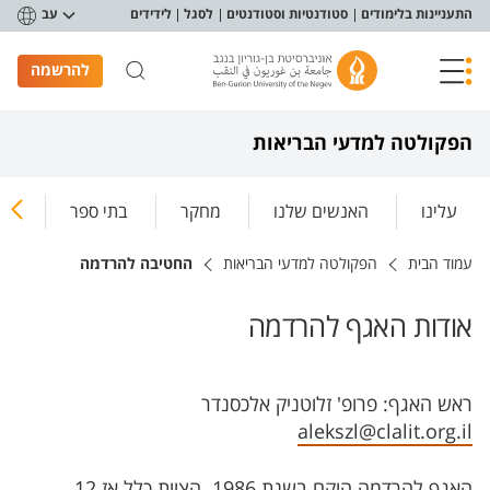
פריט נגישות
התעניינות בלימודים
סטודנטיות וסטודנטים
לסגל
לידידים
עב
להרשמה
הפקולטה למדעי הבריאות
עלינו
האנשים שלנו
מחקר
בתי ספר
ללמ
עמוד הבית
הפקולטה למדעי הבריאות
החטיבה להרדמה
אודות האגף להרדמה
ראש האגף: פרופ' זלוטניק אלכסנדר
alekszl@clalit.org.il
האגף להרדמה הוקם בשנת 1986. הצוות כלל אז 12