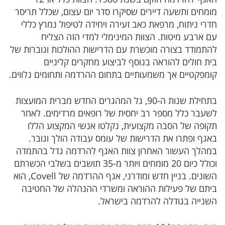
מומחים ותשעה דיירים שסיקרו סדר יום עצום, שכלל תריסר
חדרי ניתוח, מרפאת כאב זעירה ויחידה לטיפול נמרץ כללי
עם ארבע מיטות. הצוות המינימלי למדי הזה הצליח
להתמודד בצורה מוכשרת עם הדרישות ההולכות וגוברות של
בית חולים להוראה בנוסף לביצוע מחקרים קליניים
קומפקטיים אך משמעותיים בתחום ההרדמה ותחומים נלווים.
בתחילת שנות ה-90, גל המהגרים החדש מברית המועצות
לשעבר כלל מספר רב יחסית של רופאים מרדימים. לאחר
תקופה של הסבה מקצועית, נקלטו אנשי המקצוע הללו
באגף ופתרו את הדרישות של עומס עבודה הולך וגובר.
במהלך העשור האחרון צוות האגף להרדמה גדל בהתמדה
וכולל כיום 20 מומחים ויותר מ-35 תושבים בשלבי הכשרתם
השונים. בניין חדש ומודרני, אגף ההרדמה של Covell, הוא
ביתם של פעילות ההוראה ומשרדי ההנהלה של החטיבה
השנייה בגודלה להרדמה בישראל.