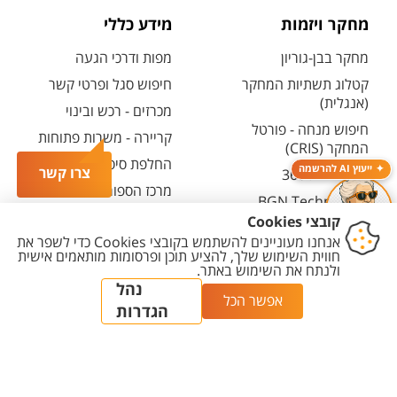
מחקר ויזמות
מידע כללי
מחקר בבן-גוריון
מפות ודרכי הגעה
קטלוג תשתיות המחקר
חיפוש סגל ופרטי קשר
(אנגלית)
מכרזים - רכש ובינוי
חיפוש מנחה - פורטל
קריירה - משרות פתוחות
המחקר (CRIS)
החלפת סיסמה ארגונית
ייעוץ AI להרשמה
צרו קשר
מרכז יזמות 360
מרכז הספורט והנופש
BGN Technology
ע"ש סילבן אדמס
Transfer
חירום
פארק ההייטק
משרות אקדמיות