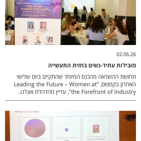
02.06.26
מובילות עתיד-נשים בחזית התעשייה
תחושת ההשראה מהכנס המיוחד שהתקיים ביום שלישי
האחרון בקמפוס, "Leading the Future – Women at
the Forefront of Industry", עדיין מהדהדת אצלנו.
האירוע, שהופק על ידי המועדון לקשרי תעשייה ואקדמיה של
הפקולטה למדעי ההנדסה בשיתוף המשרד להוגנות
מגדרית, נולד במטרה לפתוח דלתות עבור הסטודנטיות
שלנו, לחבר אותן להצלחה בעולם האמיתי ולהעניק להן
נקודת זינוק עוצמתית לקריירה. הבוקר נפתח בפאנל מרתק
בהנחייתן של פרופ' תמי ריקלין רביב ופרופ' טל אורון-גלעד,