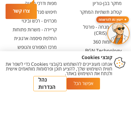
מחקר בבן-גוריון
מפות ודרכי הגעה
צרו קשר
קטלוג תשתיות המחקר
חיפוש סגל ופרטי קשר
(אנגלית)
ייעוץ AI להרשמה
מכרזים - רכש ובינוי
חיפוש מנחה - פורטל
קריירה - משרות פתוחות
המחקר (CRIS)
החלפת סיסמה ארגונית
מרכז יזמות 360
מרכז הספורט והנופש
BGN Technology
ע"ש סילבן אדמס
Transfer
חירום
פארק ההייטק
משרות אקדמיות
יצירת
הצהרת
מדיניות
מדיניות עריכת
הגדרת
קשר
נגישות
פרטיות
תוכן
עוגיות