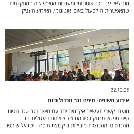
מובילאיי עם רכב אוטונומי ומערכות הסימולציה המתקדמות
שמאפשרות לו לפעול באופן אוטונומי. האירוע העניק
לסטודנטים הזדמנות נדירה להתנסות מקרוב בטכנולוגיות
שמעצבות את עתיד התחבורה החכמה. במהלך המפגש,
הסטודנטים קיבלו הצצה למערכות הסימולציה, שאלו שאלות
מעמיקות והשתתפו בדיונים מקצועיים על אתגרי ההנדסה
והחדשנות בתחום הרכב האוטונומי. האירוע חיזק את החיבור
בין האקדמיה לתעשייה, והדגיש את ההזדמנויות ללמוד באופן
ישיר מהחברות המובילות במשק. תודה רבה לצוות מובילאיי
על שיתוף הידע והחוויה המעשית, שהפכה את האירוע
לייחודי ומעורר השראה.
22.12.25
אירוע חשיפה- חיפה נגב טכנולוגיות
מועדון קשרי תעשייה אקדמיה יחד עם חיפה נגב טכנולוגיות
קיים מפגש מרתק בפורמט של שולחנות עגולים, בו
מהנדסים ומהנדסות מובילות ב קבוצת חיפה - ישראל שיתפו
בגובה העיניים על חיי היום-יום במפעלים, על הדרך