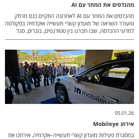
מבקשים להודות גם לחברות אינטל ומובילאיי, וכן לבית הספר
מהנדסים את המחר עם AI
להנדסת חשמל ומחשבים באוניברסיטת בן־גוריון בנגב, על
שותפותם ותמיכתם בהפקת הכנס ובהפיכתו להצלחה.
מהנדסים את המחר עם AI לאחרונה התקיים כנס מרתק
ומעורר השראה של מועדון קשרי תעשייה ואקדמיה בפקולטה
למדעי ההנדסה, שבו חברנו בין סטודנטים, בוגרים, סגל
אקדמי ונציגי תעשייה. נציגי החברות Intel, Elbit Systems
ו-KLA שיתפו את הקהל באתגרים ובפתרונות בפיתוח
והטמעת מערכות בינה מלאכותית, ובסיום התקיים פאנל
מומחים מרתק בהנחיית ד"ר דן וילנצ'יק, שבו ניתנה הזדמנות
לשאול שאלות ולדון על העתיד של AI בהנדסה. התגובות היו
חיוביות מאוד – הסטודנטים למדו, השתתפו, שאלו שאלות
והראו עניין רב בתכנים ובפורמט. הצלחת הכנס מחזקת
אותנו ברצון להמשיך ולקדם יוזמות דומות, ולחבר בין
האקדמיה לתעשייה באופן משמעותי.
05.01.26
אירוע Mobileye
במסגרת פעילות מועדון קשרי תעשייה–אקדמיה, אירחנו את