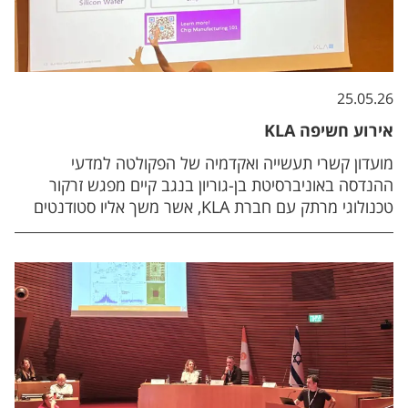
ובהשתתפות שבע בוגרות מצטיינות של הפקולטה למדעי
ההנדסה ומדעי המחשב המכהנות כיום בתפקידי ניהול
בכירים בחברות המובילות במשק. הבוגרות שיתפו בסיפורן
האישי והעניקו תובנות על פריצת חסמים, איזון בין קריירה
למשפחה ובניית ביטחון מקצועי. בהמשך, הן הובילו שולחנות
25.05.26
עגולים אינטימיים לשיח פתוח ובגובה העיניים עם
אירוע חשיפה KLA
הסטודנטיות. הפידבקים מהאירוע היו נלהבים. הסטודנטיות
מועדון קשרי תעשייה ואקדמיה של הפקולטה למדעי
יצאו עם אנרגיות שיא וקשרים חדשים, וחברי הסגל והאורחים
ההנדסה באוניברסיטת בן-גוריון בנגב קיים מפגש זרקור
מהתעשייה הסכימו שמדובר באירוע בעל השפעה עמוקה.
טכנולוגי מרתק עם חברת KLA, אשר משך אליו סטודנטים
אחד השותפים מהתעשייה אף שיתף בחיוך: "הלוואי שהבנות
שלי היו כאן היום כדי לחוות את זה". תודה ענקית לכל
ומחקרים רבים מהפקולטה. במרכז המפגש עמדה הרצאתו
המנהלות המדהימות שלקחו חלק, שיתפו מהידע שלהן
המרתקת והמלמדת של דני האק (Dani Hak), מוביל צוות
והוכיחו שוב – יש נשים שלא רק סוללות את הדרך, אלא
הנדסת מערכות (System Engineering TL) בחברה, תחת
משרות השראה על אחרות לצעוד בה.
הכותרת: "Engineering the Invisible: Finding a grain
of sand in a football field". במהלך ההרצאה, לקח
האק את הסטודנטים אל מאחורי הקלעים של עולם המוליכים
למחצה והטכנולוגיות התת-ננומטריות. הוא הציג את
האתגרים ההנדסיים והמדעיים המורכבים ביותר שעמם
מתמודדת החברה בחזית הפיתוח העולמית, והמחיש כיצד