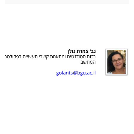
​גב' צמרת גולן
רכזת סטודנטים ומתאמת קשרי תעשייה בפקולטה ל
המחשב​
golants@bgu.ac.il​