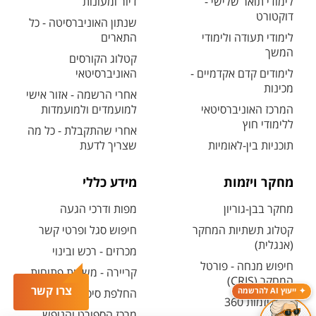
לימודי תואר שלישי -
דיור ומעונות
דוקטורט
שנתון האוניברסיטה - כל
לימודי תעודה ולימודי
התארים
המשך
קטלוג הקורסים
לימודים קדם אקדמיים -
האוניברסיטאי
מכינות
אחרי הרשמה - אזור אישי
המרכז האוניברסיטאי
למועמדים ולמועמדות
ללימודי חוץ
אחרי שהתקבלת - כל מה
תוכניות בין-לאומיות
שצריך לדעת
מחקר ויזמות
מידע כללי
מחקר בבן-גוריון
מפות ודרכי הגעה
קטלוג תשתיות המחקר
חיפוש סגל ופרטי קשר
(אנגלית)
מכרזים - רכש ובינוי
חיפוש מנחה - פורטל
קריירה - משרות פתוחות
המחקר (CRIS)
צרו קשר
ייעוץ AI להרשמה
החלפת סיסמה ארגונית
מרכז יזמות 360
מרכז הספורט והנופש