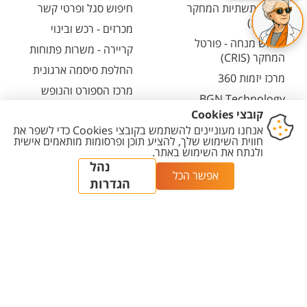
קטלוג תשתיות המחקר
חיפוש סגל ופרטי קשר
(אנגלית)
מכרזים - רכש ובינוי
חיפוש מנחה - פורטל
קריירה - משרות פתוחות
המחקר (CRIS)
החלפת סיסמה ארגונית
מרכז יזמות 360
מרכז הספורט והנופש
BGN Technology
ע"ש סילבן אדמס
Transfer
חירום
פארק ההייטק
משרות אקדמיות
יצירת
הצהרת
מדיניות
מדיניות עריכת
הגדרת
קשר
נגישות
פרטיות
תוכן
עוגיות