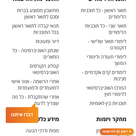
תואר ראשון - כל תוכניות
מחשבון ממוצע בגרות
הלימודים
וסכם לתואר ראשון
תואר שני - כל תוכניות
תנאי קבלה לתואר ראשון
הלימודים
בכל התוכניות
לימודי תואר שלישי -
דיור ומעונות
דוקטורט
שנתון האוניברסיטה - כל
לימודי תעודה ולימודי
התארים
המשך
קטלוג הקורסים
לימודים קדם אקדמיים -
האוניברסיטאי
מכינות
אחרי הרשמה - אזור אישי
המרכז האוניברסיטאי
למועמדים ולמועמדות
ללימודי חוץ
אחרי שהתקבלת - כל מה
תוכניות בין-לאומיות
שצריך לדעת
דברו איתנו
מחקר ויזמות
מידע כללי
מחקר בבן-גוריון
מפות ודרכי הגעה
ייעוץ AI להרשמה