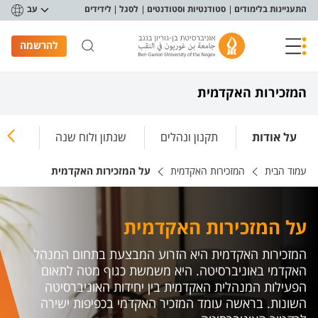
פריט נגישות
התעניינות בלימודים
סטודנטיות וסטודנטים
לסגל
לידידים
עב
להרשמה
המזכירות האקדמית
על אודות
תקנון ונהלים
שנתון ולוח שנה
משמע
עמוד הבית
המזכירות האקדמית
על המזכירות האקדמית
על המזכירות האקדמית
המזכירות האקדמית היא הזרוע המבצעת בתחום המנהל
האקדמי באוניברסיטה. היא משמשת כגוף מטה לתאום
הפעילות המנהלית האקדמית בין יחידות האוניברסיטה
השונות. בראשה עומד המזכיר האקדמי בכפיפות ישירה