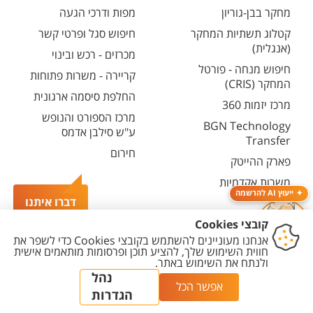
מחקר בבן-גוריון
מפות ודרכי הגעה
קטלוג תשתיות המחקר
חיפוש סגל ופרטי קשר
(אנגלית)
מכרזים - רכש ובינוי
חיפוש מנחה - פורטל
קריירה - משרות פתוחות
המחקר (CRIS)
החלפת סיסמה ארגונית
מרכז יזמות 360
מרכז הספורט והנופש
BGN Technology
ע"ש סילבן אדמס
Transfer
חירום
פארק ההייטק
משרות אקדמיות
ייעוץ AI להרשמה
דברו איתנו
יצירת
הצהרת
מדיניות
מדיניות עריכת
הגדרת
קשר
נגישות
פרטיות
תוכן
עוגיות