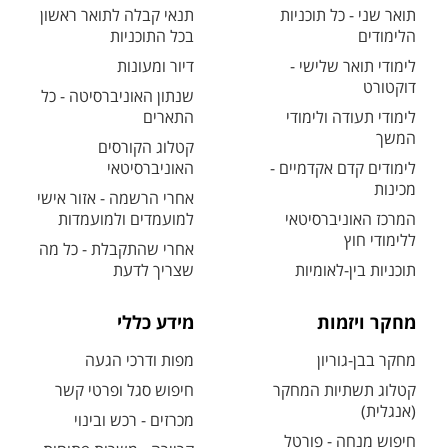
תואר שני - כל תוכניות
תנאי קבלה לתואר ראשון
הלימודים
בכל התוכניות
לימודי תואר שלישי -
דיור ומעונות
דוקטורט
שנתון האוניברסיטה - כל
לימודי תעודה ולימודי
התארים
המשך
קטלוג הקורסים
לימודים קדם אקדמיים -
האוניברסיטאי
מכינות
אחרי הרשמה - אזור אישי
המרכז האוניברסיטאי
למועמדים ולמועמדות
ללימודי חוץ
אחרי שהתקבלת - כל מה
תוכניות בין-לאומיות
שצריך לדעת
מחקר ויזמות
מידע כללי
מחקר בבן-גוריון
מפות ודרכי הגעה
קטלוג תשתיות המחקר
חיפוש סגל ופרטי קשר
(אנגלית)
מכרזים - רכש ובינוי
חיפוש מנחה - פורטל