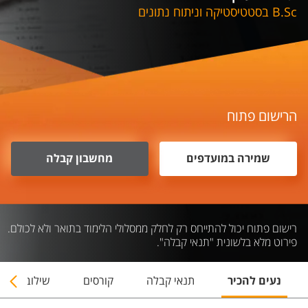
B.Sc בסטטיסטיקה וניתוח נתונים
הרישום פתוח
שמירה במועדפים
מחשבון קבלה
רישום פתוח יכול להתייחס רק לחלק ממסלולי הלימוד בתואר ולא לכולם.
פירוט מלא בלשונית "תנאי קבלה".
נעים להכיר
תנאי קבלה
קורסים
שילובי תארי