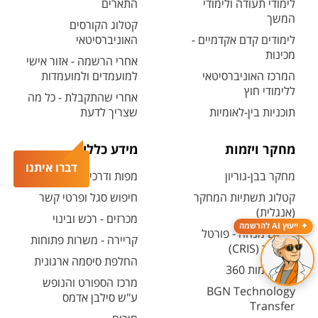
לימודי תעודה ולימודי
התארים
המשך
קטלוג הקורסים
לימודים קדם אקדמיים -
האוניברסיטאי
מכינות
אחרי הרשמה - אזור אישי
המרכז האוניברסיטאי
למועמדים ולמועמדות
ללימודי חוץ
אחרי שהתקבלת - כל מה
תוכניות בין-לאומיות
שצריך לדעת
מחקר ויזמות
מידע כללי
דברו איתנו
מחקר בבן-גוריון
מפות ודרכי הגעה
קטלוג תשתיות המחקר
חיפוש סגל ופרטי קשר
(אנגלית)
מכרזים - רכש ובינוי
ייעוץ AI להרשמה
חיפוש מנחה - פורטל
קריירה - משרות פתוחות
המחקר (CRIS)
החלפת סיסמה ארגונית
מרכז יזמות 360
מרכז הספורט והנופש
BGN Technology
ע"ש סילבן אדמס
Transfer