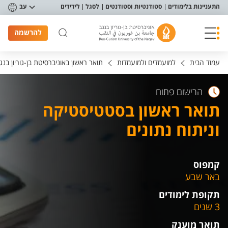
פריט נגישות
התעניינות בלימודים
סטודנטיות וסטודנטים
לסגל
לידידים
עב
להרשמה
עמוד הבית
למועמדים ולמועמדות
תואר ראשון באוניברסיטת בן-גוריון בנג
הרישום פתוח
תואר ראשון בסטטיסטיקה
וניתוח נתונים
קמפוס
באר שבע
תקופת לימודים
3 שנים
תואר מוענק