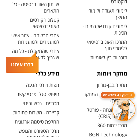
דוקטורט
שנתון האוניברסיטה - כל
לימודי תעודה ולימודי
התארים
המשך
קטלוג הקורסים
לימודים קדם אקדמיים -
האוניברסיטאי
מכינות
אחרי הרשמה - אזור אישי
המרכז האוניברסיטאי
למועמדים ולמועמדות
ללימודי חוץ
אחרי שהתקבלת - כל מה
תוכניות בין-לאומיות
שצריך לדעת
דברו איתנו
מחקר ויזמות
מידע כללי
מחקר בבן-גוריון
מפות ודרכי הגעה
קטלוג תשתיות המחקר
חיפוש סגל ופרטי קשר
ייעוץ AI להרשמה
(אנגלית)
מכרזים - רכש ובינוי
חיפוש מנחה - פורטל
קריירה - משרות פתוחות
המחקר (CRIS)
החלפת סיסמה ארגונית
מרכז יזמות 360
מרכז הספורט והנופש
BGN Technology