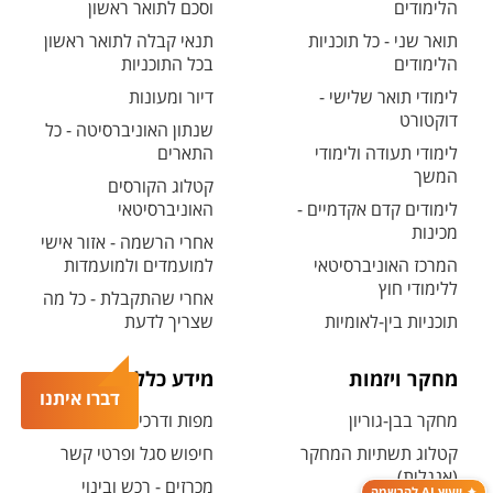
הלימודים
וסכם לתואר ראשון
תואר שני - כל תוכניות
תנאי קבלה לתואר ראשון
הלימודים
בכל התוכניות
לימודי תואר שלישי -
דיור ומעונות
דוקטורט
שנתון האוניברסיטה - כל
לימודי תעודה ולימודי
התארים
המשך
קטלוג הקורסים
לימודים קדם אקדמיים -
האוניברסיטאי
מכינות
אחרי הרשמה - אזור אישי
המרכז האוניברסיטאי
למועמדים ולמועמדות
ללימודי חוץ
אחרי שהתקבלת - כל מה
תוכניות בין-לאומיות
שצריך לדעת
מחקר ויזמות
מידע כללי
דברו איתנו
מחקר בבן-גוריון
מפות ודרכי הגעה
קטלוג תשתיות המחקר
חיפוש סגל ופרטי קשר
(אנגלית)
מכרזים - רכש ובינוי
ייעוץ AI להרשמה