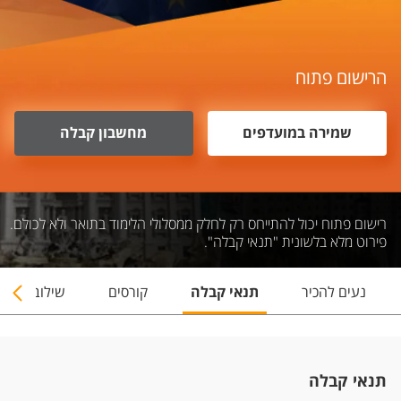
הרישום פתוח
שמירה במועדפים
מחשבון קבלה
רישום פתוח יכול להתייחס רק לחלק ממסלולי הלימוד בתואר ולא לכולם.
פירוט מלא בלשונית "תנאי קבלה".
נעים להכיר
תנאי קבלה
קורסים
שילובי תארי
תנאי קבלה