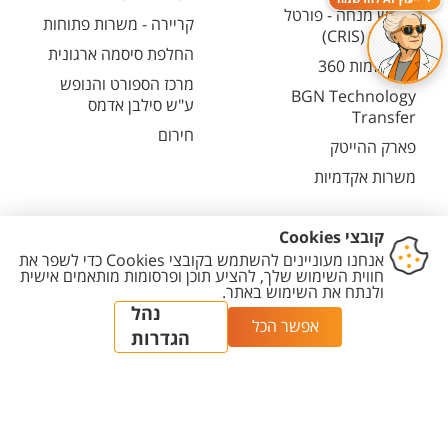
חיפוש מנחה - פורטל
קריירה - משרות פתוחות
המחקר (CRIS)
החלפת סיסמה ארגונית
מרכז יזמות 360
מרכז הספורט והנופש
BGN Technology
ע"ש סילבן אדמס
Transfer
חירום
פארק ההייטק
משרות אקדמיות
יצירת
הצהרת
מדיניות
מדיניות עריכת
הגדרת
קשר
נגישות
פרטיות
תוכן
עוגיות
קמפוס
קורסים
סמסטרים