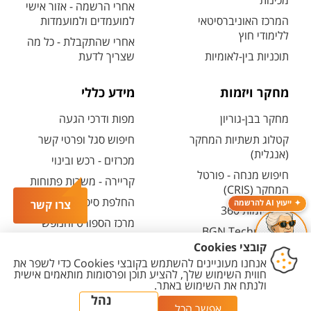
מכינות
אחרי הרשמה - אזור אישי
המרכז האוניברסיטאי
למועמדים ולמועמדות
ללימודי חוץ
אחרי שהתקבלת - כל מה
תוכניות בין-לאומיות
שצריך לדעת
מחקר ויזמות
מידע כללי
מחקר בבן-גוריון
מפות ודרכי הגעה
קטלוג תשתיות המחקר
חיפוש סגל ופרטי קשר
(אנגלית)
מכרזים - רכש ובינוי
חיפוש מנחה - פורטל
קריירה - משרות פתוחות
המחקר (CRIS)
החלפת סיסמה ארגונית
צרו קשר
ייעוץ AI להרשמה
מרכז יזמות 360
מרכז הספורט והנופש
BGN Technology
ע"ש סילבן אדמס
Transfer
חירום
פארק ההייטק
משרות אקדמיות