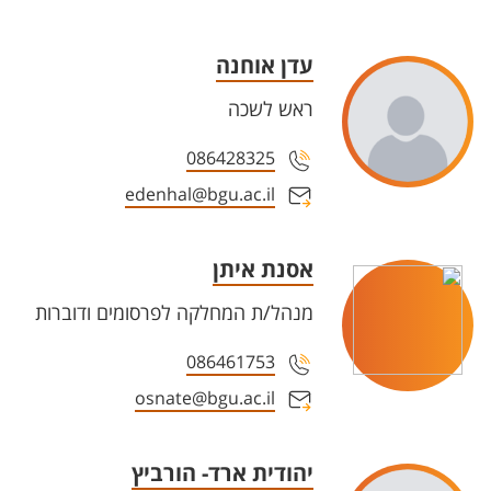
עדן אוחנה
ראש לשכה
086428325
edenhal@bgu.ac.il
אסנת איתן
מנהל/ת המחלקה לפרסומים ודוברות
086461753
osnate@bgu.ac.il
יהודית ארד- הורביץ