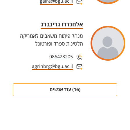
galra@bgu.ac.il
אלחנדרו גרינברג
מנהל פיתוח משאבים לאמריקה
הלטינית ספרד ופורטוגל
086428205
agrinbrg@bgu.ac.il
(16) עוד אנשים