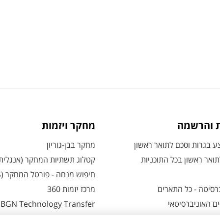
ת והרשמה
מחקר ויזמות
 בגרות וסכם לתואר ראשון
מחקר בבן-גוריון
ואר ראשון בכל התוכניות
קטלוג תשתיות המחקר (אנגלית
חיפוש מנחה - פורטל המחקר (CRIS)
רסיטה - כל התארים
מרכז יזמות 360
ם האוניברסיטאי
BGN Technology Transfer
 אזור אישי למועמדים
פארק ההייטק