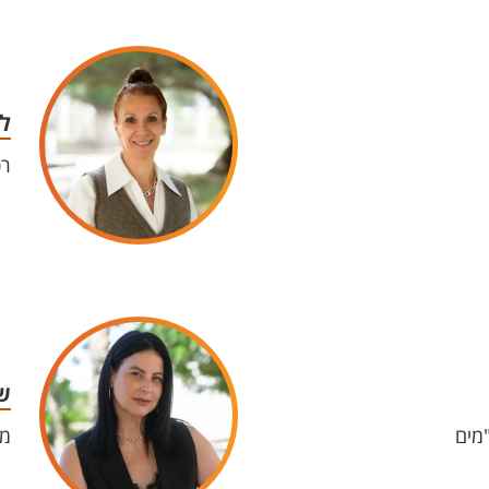
ל
רכ
ש
מים
מר