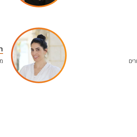
ר
רים
מר