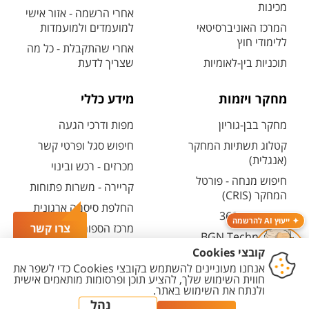
מכינות
אחרי הרשמה - אזור אישי
המרכז האוניברסיטאי
למועמדים ולמועמדות
ללימודי חוץ
אחרי שהתקבלת - כל מה
תוכניות בין-לאומיות
שצריך לדעת
מחקר ויזמות
מידע כללי
מחקר בבן-גוריון
מפות ודרכי הגעה
קטלוג תשתיות המחקר
חיפוש סגל ופרטי קשר
(אנגלית)
מכרזים - רכש ובינוי
חיפוש מנחה - פורטל
קריירה - משרות פתוחות
המחקר (CRIS)
החלפת סיסמה ארגונית
מרכז יזמות 360
ייעוץ AI להרשמה
מרכז הספורט והנופש
צרו קשר
BGN Technology
ע"ש סילבן אדמס
Transfer
חירום
פארק ההייטק
משרות אקדמיות