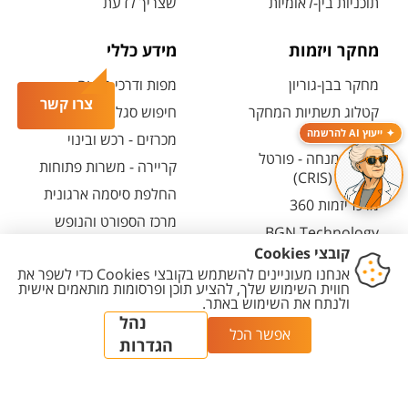
תוכניות בין-לאומיות
שצריך לדעת
מחקר ויזמות
מידע כללי
מחקר בבן-גוריון
מפות ודרכי הגעה
צרו קשר
קטלוג תשתיות המחקר
חיפוש סגל ופרטי קשר
(אנגלית)
ייעוץ AI להרשמה
מכרזים - רכש ובינוי
חיפוש מנחה - פורטל
קריירה - משרות פתוחות
המחקר (CRIS)
החלפת סיסמה ארגונית
מרכז יזמות 360
מרכז הספורט והנופש
BGN Technology
ע"ש סילבן אדמס
Transfer
חירום
פארק ההייטק
משרות אקדמיות