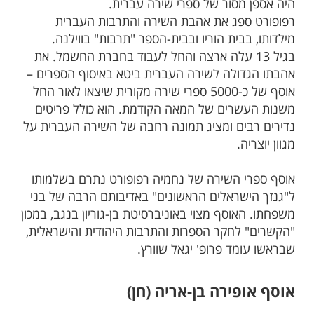
היה אספן מסור של ספרי שירה עברית.
רפופורט ספג את אהבת השירה והתרבות העברית
מילדותו, בבית הוריו ובבית-הספר "תרבות" בווילנה.
בגיל 13 עלה ארצה והחל לעבוד בחברת החשמל. את
אהבתו הגדולה לשירה העברית ביטא באיסוף הספרים –
אוסף של כ-5000 ספרי שירה מקורית שיצאו לאור החל
משנות העשרים של המאה הקודמת. הוא כולל פריטים
נדירים רבים ומציג תמונה רחבה של השירה העברית על
מגוון יוצריה.
אוסף ספרי השירה של נחמיה רפופורט נתרם בשלמותו
ל"גנזך הישראלים הראשונים" באדיבותם הרבה של בני
משפחתו. האוסף מצוי באוניברסיטת בן-גוריון בנגב, במכון
"הקשרים" לחקר הספרות והתרבות היהודית והישראלית,
שבראשו עומד פרופ' יגאל שוורץ.
אוסף אופירה בן-אריה (חן)