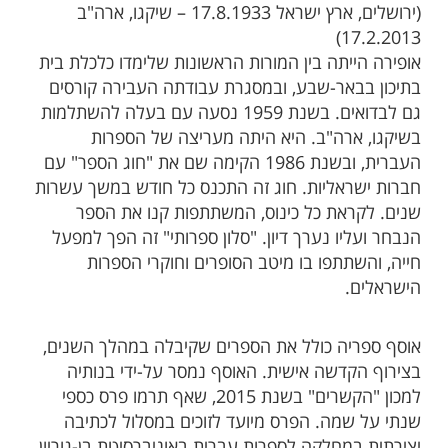
(ירושלים, ארץ ישראל 17.8.1933 – שיקגו, ארה"ב
17.2.2013)
אופירה הייתה בין המורות הראשונות שלימדו כלכלת בית
בתיכון בבאר-שבע, ובמסגרת עבודתה העבירה קורסים
גם לבדואים. בשנת 1959 נסעה עם בעלה להשתלמות
בשיקגו, ארה"ב. היא היתה מעריצה של הספרות
העברית, ובשנת 1986 הקימה שם את "חוג הספר" עם
חברות ישראליות. חוג זה התכנס כל חודש במשך עשרות
שנים. לקראת כל כינוס, המשתתפות קנו את הספר
הנבחר ועליו נערך דיון. "סלון ספרותי" זה הפך למפעל
חייה, והשתתפו בו מיטב הסופרים וחוקרי הספרות
הישראלים.
אוסף ספריה כולל את הספרים שקיבלה במהלך השנים,
בצירוף הקדשה אישית. האוסף נמסר על-ידי בנותיה
למכון "הקשרים" בשנת 2015, שאף תרמו פרס כספי
שנתי על שמה. הפרס מיועד לזוכים במסלול לכתיבה
יצירתית במחלקה לספרות עברית באוניברסיטת בן-גוריון