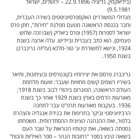
(ביליאקמין, גליציה 22.9.1896 – ירושלים, ישראל
9.5.1981)
מגדולי המשוררים האקספרסיוניסטים בשירה העברית,
וחבר בכנסת הראשונה מטעם מפלגת "חירות", חתן פרס
ישראל לספרות (1957) ופרס ביאליק (שבו זכה שלוש
פעמים). הוא כתב בעברית וביידיש. עלה ארצה בשנת
1924, ונישא למשוררת ע' טור-מלכא (עליזה גרינברג)
בשנת 1950.
גרינברג פרסם את יצירותיו בקונטרסים ובעיתונות, ותיאר
בשיריו רשמים קשים מחוויות שעבר: זוועות מלחמת
העולם הראשונה; הפוגרום ביהודי לבוב בשנת 1918;
מאורעות הדמים בארץ בשנת 1929 ואחר-כך בשנת
1936. בעקבות מאורעות תרפ"ט עבר למחנה
הרביזיוניסטי וביקר בחריפות את בגידת אנגליה והצהרת
בלפור, ואת ההנהגה הציונית ההסתדרותית. משפחתו
נספתה בשואה, ואת קינותיו הנוראות על שבר העם
בשואה קיבץ בספר "רחובות הנהר – ספר האיליות והכוח"