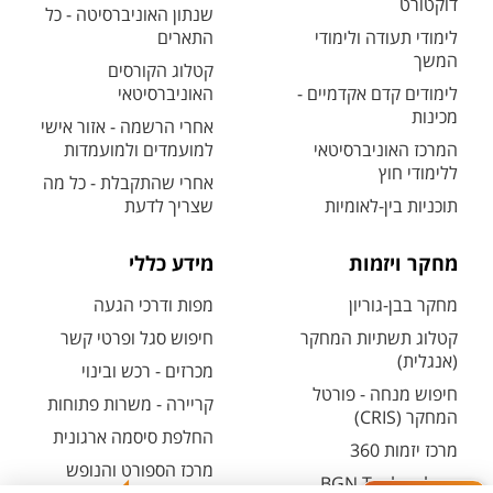
דוקטורט
שנתון האוניברסיטה - כל
לימודי תעודה ולימודי
התארים
המשך
קטלוג הקורסים
לימודים קדם אקדמיים -
האוניברסיטאי
מכינות
אחרי הרשמה - אזור אישי
המרכז האוניברסיטאי
למועמדים ולמועמדות
ללימודי חוץ
אחרי שהתקבלת - כל מה
תוכניות בין-לאומיות
שצריך לדעת
מחקר ויזמות
מידע כללי
מחקר בבן-גוריון
מפות ודרכי הגעה
קטלוג תשתיות המחקר
חיפוש סגל ופרטי קשר
(אנגלית)
מכרזים - רכש ובינוי
חיפוש מנחה - פורטל
קריירה - משרות פתוחות
המחקר (CRIS)
החלפת סיסמה ארגונית
מרכז יזמות 360
מרכז הספורט והנופש
BGN Technology