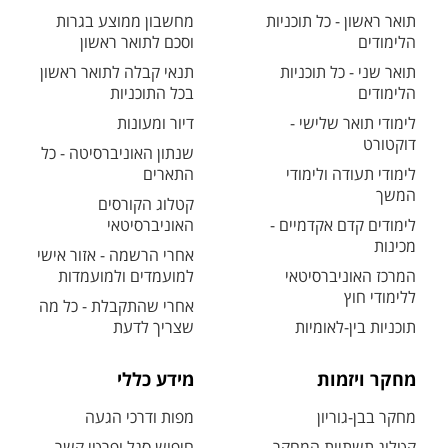
תואר ראשון - כל תוכניות
מחשבון ממוצע בגרות
הלימודים
וסכם לתואר ראשון
תואר שני - כל תוכניות
תנאי קבלה לתואר ראשון
הלימודים
בכל התוכניות
לימודי תואר שלישי -
דיור ומעונות
דוקטורט
שנתון האוניברסיטה - כל
לימודי תעודה ולימודי
התארים
המשך
קטלוג הקורסים
לימודים קדם אקדמיים -
האוניברסיטאי
מכינות
אחרי הרשמה - אזור אישי
המרכז האוניברסיטאי
למועמדים ולמועמדות
ללימודי חוץ
אחרי שהתקבלת - כל מה
תוכניות בין-לאומיות
שצריך לדעת
מחקר ויזמות
מידע כללי
מחקר בבן-גוריון
מפות ודרכי הגעה
קטלוג תשתיות המחקר
חיפוש סגל ופרטי קשר