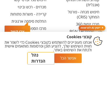
(אנגלית)
מכרזים - רכש ובינוי
חיפוש מנחה - פורטל
קריירה - משרות פתוחות
המחקר (CRIS)
החלפת סיסמה ארגונית
מרכז יזמות 360
מרכז הספורט והנופש
ייעוץ AI להרשמה
BGN Technology
צרו קשר
ע"ש סילבן אדמס
Transfer
חירום
פארק ההייטק
משרות אקדמיות
יצירת
הצהרת
מדיניות
מדיניות עריכת
הגדרת
קשר
נגישות
פרטיות
תוכן
עוגיות