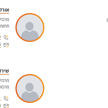
אורלי
מרכז/ת
תחומי
3
l
שירז 
מרכז/ת
מרכזת 
1
l