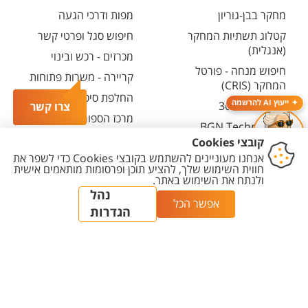
מחקר בבן-גוריון
מפות ודרכי הגעה
קטלוג תשתיות המחקר
חיפוש סגל ופרטי קשר
(אנגלית)
מכרזים - רכש ובינוי
חיפוש מנחה - פורטל
קריירה - משרות פתוחות
המחקר (CRIS)
החלפת סיסמה ארגונית
ייעוץ AI להרשמה
מרכז יזמות 360
צרו קשר
מרכז הספורט והנופש
BGN Technology
ע"ש סילבן אדמס
Transfer
חירום
פארק ההייטק
משרות אקדמיות
יצירת
הצהרת
מדיניות
מדיניות עריכת
הגדרת
קשר
נגישות
פרטיות
תוכן
עוגיות