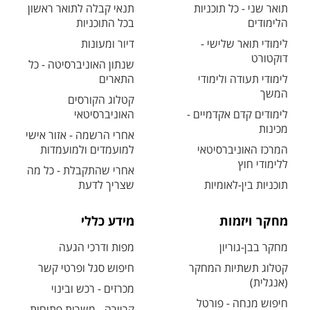
תואר שני - כל תוכניות
תנאי קבלה לתואר ראשון
הלימודים
בכל התוכניות
לימודי תואר שלישי -
דיור ומעונות
דוקטורט
שנתון האוניברסיטה - כל
לימודי תעודה ולימודי
התארים
המשך
קטלוג הקורסים
לימודים קדם אקדמיים -
האוניברסיטאי
מכינות
אחרי הרשמה - אזור אישי
המרכז האוניברסיטאי
למועמדים ולמועמדות
ללימודי חוץ
אחרי שהתקבלת - כל מה
תוכניות בין-לאומיות
שצריך לדעת
מחקר ויזמות
מידע כללי
מחקר בבן-גוריון
מפות ודרכי הגעה
קטלוג תשתיות המחקר
חיפוש סגל ופרטי קשר
(אנגלית)
מכרזים - רכש ובינוי
חיפוש מנחה - פורטל
קריירה - משרות פתוחות