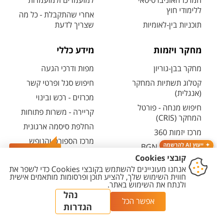
המרכז האוניברסיטאי
למועמדים ולמועמדות
ללימודי חוץ
אחרי שהתקבלת - כל מה
תוכניות בין-לאומיות
שצריך לדעת
מחקר ויזמות
מידע כללי
מחקר בבן-גוריון
מפות ודרכי הגעה
קטלוג תשתיות המחקר
חיפוש סגל ופרטי קשר
(אנגלית)
מכרזים - רכש ובינוי
חיפוש מנחה - פורטל
קריירה - משרות פתוחות
המחקר (CRIS)
החלפת סיסמה ארגונית
מרכז יזמות 360
מרכז הספורט והנופש
ייעוץ AI להרשמה
BGN Technology
ע"ש סילבן אדמס
צרו קשר
Transfer
חירום
פארק ההייטק
משרות אקדמיות