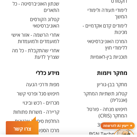
דוקטורט
שנתון האוניברסיטה - כל
לימודי תעודה ולימודי
התארים
המשך
קטלוג הקורסים
לימודים קדם אקדמיים -
האוניברסיטאי
מכינות
אחרי הרשמה - אזור אישי
המרכז האוניברסיטאי
למועמדים ולמועמדות
ללימודי חוץ
אחרי שהתקבלת - כל מה
תוכניות בין-לאומיות
שצריך לדעת
מחקר ויזמות
מידע כללי
מחקר בבן-גוריון
מפות ודרכי הגעה
קטלוג תשתיות המחקר
חיפוש סגל ופרטי קשר
(אנגלית)
מכרזים - רכש ובינוי
חיפוש מנחה - פורטל
קריירה - משרות פתוחות
המחקר (CRIS)
החלפת סיסמה ארגונית
מרכז יזמות 360
ייעוץ AI להרשמה
צרו קשר
מרכז הספורט והנופש
BGN Technology
ע"ש סילבן אדמס