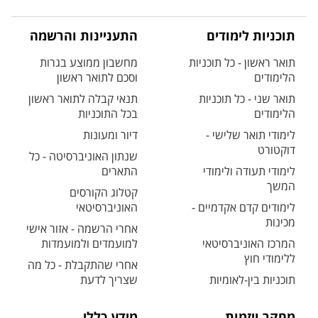
תוכניות לימודים
התעניינות והרשמה
תואר ראשון - כל תוכניות
מחשבון ממוצע בגרות
הלימודים
וסכם לתואר ראשון
תואר שני - כל תוכניות
תנאי קבלה לתואר ראשון
הלימודים
בכל התוכניות
לימודי תואר שלישי -
דיור ומעונות
דוקטורט
שנתון האוניברסיטה - כל
לימודי תעודה ולימודי
התארים
המשך
קטלוג הקורסים
לימודים קדם אקדמיים -
האוניברסיטאי
מכינות
אחרי הרשמה - אזור אישי
המרכז האוניברסיטאי
למועמדים ולמועמדות
ללימודי חוץ
אחרי שהתקבלת - כל מה
תוכניות בין-לאומיות
שצריך לדעת
מחקר ויזמות
מידע כללי