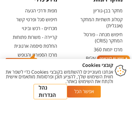
מחקר בבן-גוריון
מפות ודרכי הגעה
קטלוג תשתיות המחקר
חיפוש סגל ופרטי קשר
(אנגלית)
מכרזים - רכש ובינוי
חיפוש מנחה - פורטל
קריירה - משרות פתוחות
המחקר (CRIS)
החלפת סיסמה ארגונית
מרכז יזמות 360
מרכז הספורט והנופש
BGN Technology
ייעוץ AI להרשמה
ע"ש סילבן אדמס
Transfer
צרו קשר
חירום
פארק ההייטק
משרות אקדמיות
יצירת
הצהרת
מדיניות
מדיניות עריכת
הגדרת
קשר
נגישות
פרטיות
תוכן
עוגיות