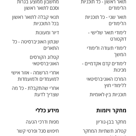
תואר ראשון - כל תוכניות
מחשבון ממוצע בגרות
הלימודים
וסכם לתואר ראשון
תואר שני - כל תוכניות
תנאי קבלה לתואר ראשון
הלימודים
בכל התוכניות
לימודי תואר שלישי -
דיור ומעונות
דוקטורט
שנתון האוניברסיטה - כל
לימודי תעודה ולימודי
התארים
המשך
קטלוג הקורסים
לימודים קדם אקדמיים -
האוניברסיטאי
מכינות
אחרי הרשמה - אזור אישי
המרכז האוניברסיטאי
למועמדים ולמועמדות
ללימודי חוץ
אחרי שהתקבלת - כל מה
תוכניות בין-לאומיות
שצריך לדעת
מחקר ויזמות
מידע כללי
מחקר בבן-גוריון
מפות ודרכי הגעה
קטלוג תשתיות המחקר
חיפוש סגל ופרטי קשר