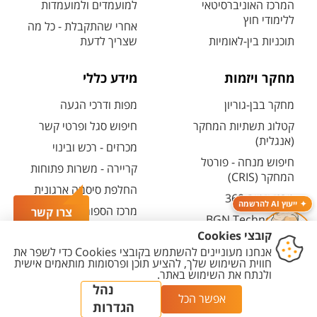
המרכז האוניברסיטאי
למועמדים ולמועמדות
ללימודי חוץ
אחרי שהתקבלת - כל מה
תוכניות בין-לאומיות
שצריך לדעת
מחקר ויזמות
מידע כללי
מחקר בבן-גוריון
מפות ודרכי הגעה
קטלוג תשתיות המחקר
חיפוש סגל ופרטי קשר
(אנגלית)
מכרזים - רכש ובינוי
חיפוש מנחה - פורטל
קריירה - משרות פתוחות
המחקר (CRIS)
החלפת סיסמה ארגונית
מרכז יזמות 360
ייעוץ AI להרשמה
מרכז הספורט והנופש
צרו קשר
BGN Technology
ע"ש סילבן אדמס
Transfer
חירום
פארק ההייטק
משרות אקדמיות