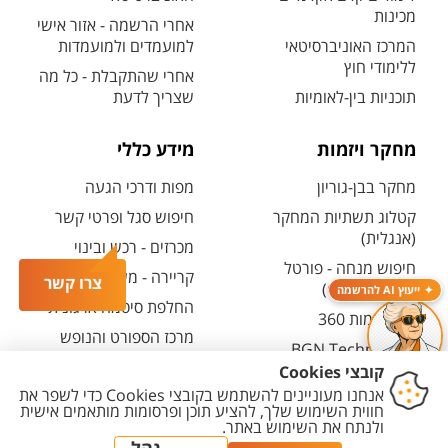
מכינות
אחרי הרשמה - אזור אישי
המרכז האוניברסיטאי
למועמדים ולמועמדות
ללימודי חוץ
אחרי שהתקבלת - כל מה
תוכניות בין-לאומיות
שצריך לדעת
מחקר ויזמות
מידע כללי
מחקר בבן-גוריון
מפות ודרכי הגעה
קטלוג תשתיות המחקר
חיפוש סגל ופרטי קשר
(אנגלית)
מכרזים - רכש ובינוי
חיפוש מנחה - פורטל
קריירה - משרות פתוחות
צרו קשר
המחקר (CRIS)
ייעוץ AI להרשמה
החלפת סיסמה ארגונית
מרכז יזמות 360
מרכז הספורט והנופש
BGN Technology
ע"ש סילבן אדמס
Transfer
חירום
פארק ההייטק
משרות אקדמיות