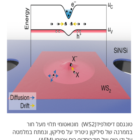
טונגסם דיסולפיד(WS2) מונואטומי תלוי מעל חור
בממרנה של סיליקון ניטריד על סיליקון, ונמתח במלמטה