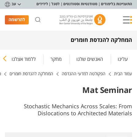
פריט נגישות
התעניינות בלימודים
סטודנטיות וסטודנטים
לסגל
לידידים
עב
להרשמה
המחלקה להנדסת חומרים
עלינו
האנשים שלנו
מחקר
ללמוד אצלנו
עמוד הבית
הפקולטה למדעי ההנדסה
המחלקה להנדסת חומרים
כ
Mat Seminar
Stochastic Mechanics Across Scales: From
Dislocations to Architected Materials