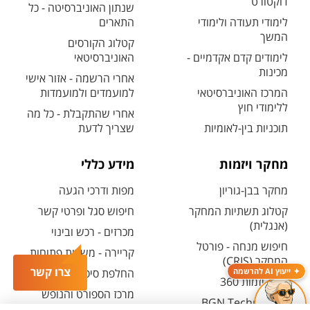
דוקטורט
שנתון האוניברסיטה - כל
לימודי תעודה ולימודי
התארים
המשך
קטלוג הקורסים
לימודים קדם אקדמיים -
האוניברסיטאי
מכינות
אחרי הרשמה - אזור אישי
המרכז האוניברסיטאי
למועמדים ולמועמדות
ללימודי חוץ
אחרי שהתקבלת - כל מה
תוכניות בין-לאומיות
שצריך לדעת
מחקר ויזמות
מידע כללי
מחקר בבן-גוריון
מפות ודרכי הגעה
קטלוג תשתיות המחקר
חיפוש סגל ופרטי קשר
(אנגלית)
מכרזים - רכש ובינוי
חיפוש מנחה - פורטל
קריירה - משרות פתוחות
המחקר (CRIS)
צרו קשר
ייעוץ AI להרשמה
החלפת סיסמה ארגונית
מרכז יזמות 360
מרכז הספורט והנופש
BGN Technology
ע"ש סילבן אדמס