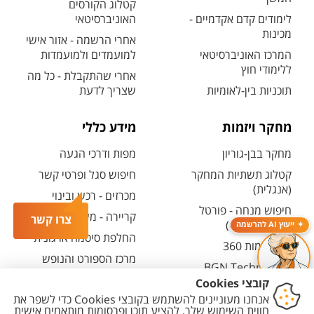
קטלוג הקורסים
לימודים קדם אקדמיים -
האוניברסיטאי
מכינות
אחרי הרשמה - אזור אישי
המרכז האוניברסיטאי
למועמדים ולמועמדות
ללימודי חוץ
אחרי שהתקבלת - כל מה
תוכניות בין-לאומיות
שצריך לדעת
מחקר ויזמות
מידע כללי
מחקר בבן-גוריון
מפות ודרכי הגעה
קטלוג תשתיות המחקר
חיפוש סגל ופרטי קשר
(אנגלית)
מכרזים - רכש ובינוי
חיפוש מנחה - פורטל
קריירה - משרות פתוחות
צרו קשר
המחקר (CRIS)
ייעוץ AI להרשמה
החלפת סיסמה ארגונית
מרכז יזמות 360
מרכז הספורט והנופש
BGN Technology
ע"ש סילבן אדמס
Transfer
חירום
פארק ההייטק